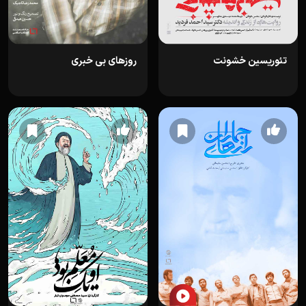
تئوریسین خشونت
روزهای بی خبری