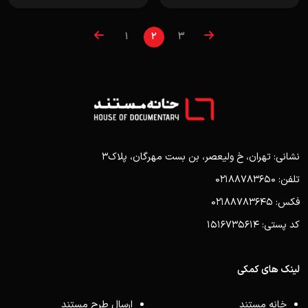
1
2
3
نشانی: تهران، خ ولیعصر، بن بست مهرگان، پلاک3
تلفن: 02188783650
فکس: 02188783645
کد پستی: 1516735614
لینک های کمکی
خانه مستند
ارسال طرح مستند