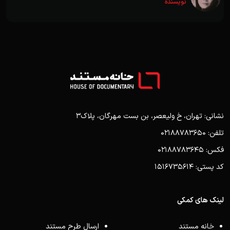
نویسنده
نشانی: تهران، خ ولیعصر، بن بست مهرگان، پلاک3
تلفن: 02188783650
فکس: 02188783645
کد پستی: 1516735614
لینک های کمکی
خانه مستند
ارسال طرح مستند