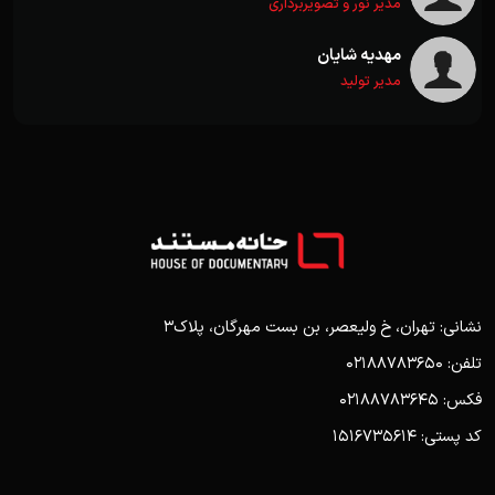
مدیر نور و تصویربرداری
مهدیه شایان
مدیر تولید
نشانی: تهران، خ ولیعصر، بن بست مهرگان، پلاک3
تلفن: 02188783650
فکس: 02188783645
کد پستی: 1516735614