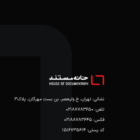
نشانی: تهران، خ ولیعصر، بن بست مهرگان، پلاک3
تلفن: 02188783650
فکس: 02188783645
کد پستی: 1516735614