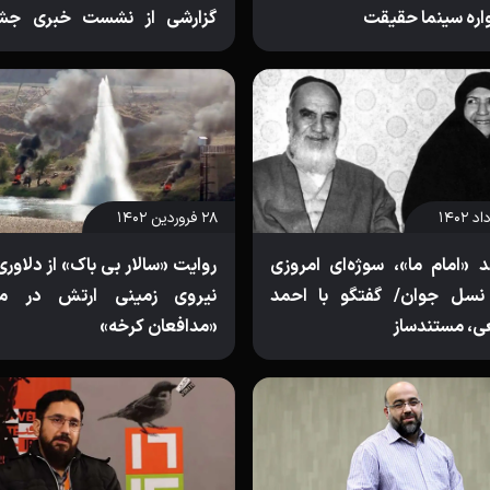
ره سینما حقیقت
گزارشی از نشست خبری جشن
هفدهم
۲۸ فروردین ۱۴۰۲
 «امام ما»، سوژه‌‌ای امروزی
روایت «سالار بی باک» از دلاور
 نسل جوان/ گفتگو با احمد
نیروی زمینی ارتش در مس
، مستندساز
«مدافعان کرخه»