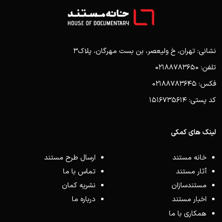
نشانی: تهران، خ ولیعصر، بن بست مهرگان، پلاک3
تلفن: 02188783650
فکس: 02188783645
کد پستی: 1516735614
لینک های کمکی
خانه مستند
ارسال طرح مستند
آثار مستند
تماس با ما
مستندسازان
نشریه کمان
اخبار مستند
درباره ما
همکاری با ما