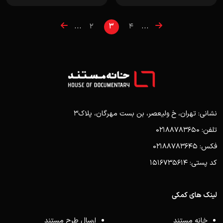
...
...
2
3
4
نشانی: تهران، خ ولیعصر، بن بست مهرگان، پلاک3
تلفن: 02188783650
فکس: 02188783645
کد پستی: 1516735614
لینک های کمکی
خانه مستند
ارسال طرح مستند