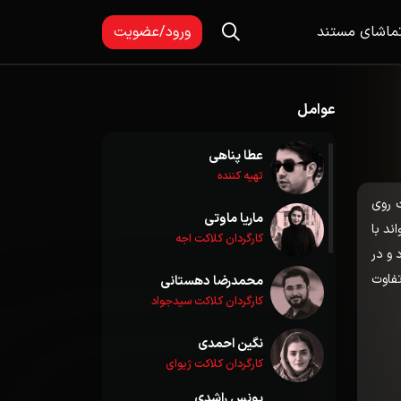
ماشای مستند
ورود/عضویت
عوامل
عطا پناهی
تهیه کننده
 روی
ماریا ماوتی
ند با
کارگردان کلاکت اجه
 و در
 بی‌تفاوت
محمدرضا دهستانی
کارگردان کلاکت سیدجواد
نگین احمدی
کارگردان کلاکت ژیوای
یونس راشدی