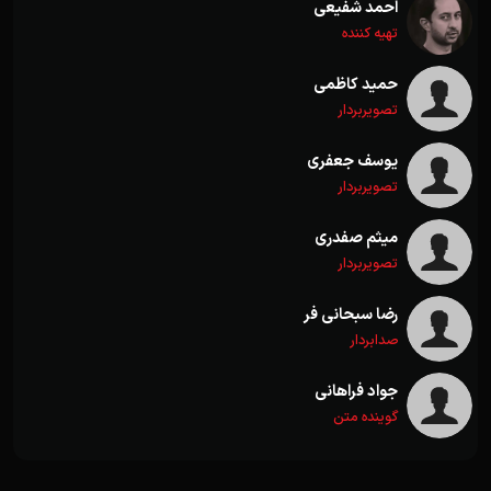
احمد شفیعی
تهیه کننده
حمید کاظمی
تصویربردار
یوسف جعفری
تصویربردار
میثم صفدری
تصویربردار
رضا سبحانی فر
صدابردار
جواد فراهانی
گوینده متن