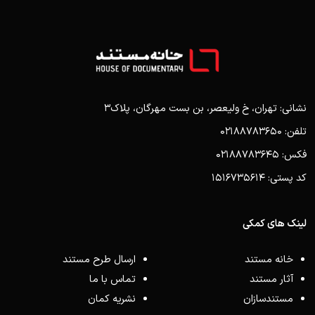
نشانی: تهران، خ ولیعصر، بن بست مهرگان، پلاک3
تلفن: 02188783650
فکس: 02188783645
کد پستی: 1516735614
لینک های کمکی
خانه مستند
ارسال طرح مستند
آثار مستند
تماس با ما
مستندسازان
نشریه کمان