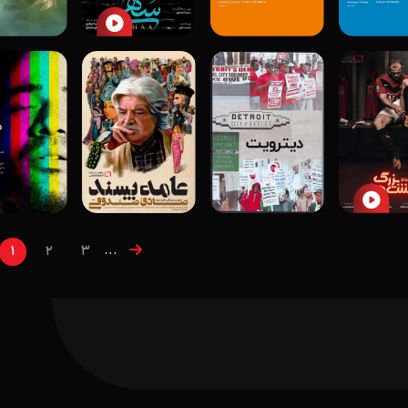
...
1
2
3