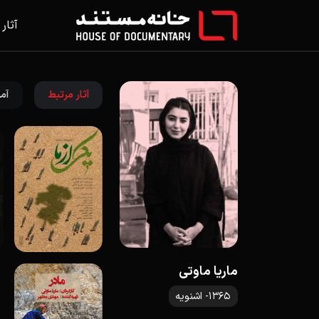
آثار
آثار مرتبط
آمو
ماریا ماوتی
1365- اشنویه