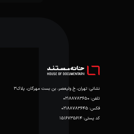
نشانی: تهران، خ ولیعصر، بن بست مهرگان، پلاک3
تلفن: 02188783650
فکس: 02188783645
کد پستی: 1516735614