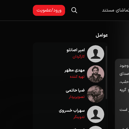
ماشای مستند
ورود/عضویت
عوامل
امیر اصانلو
کارگردان
 وجود
مهدی مطهر
صدای
تهیه کننده
 حلب،
گریه
ضیا حاتمی
تصویربردار
ر است
سهراب خسروی
تدوینگر