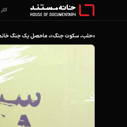
آثار
«حلب، سکوت جنگ»، ماحصل یک جنگ خانمان س