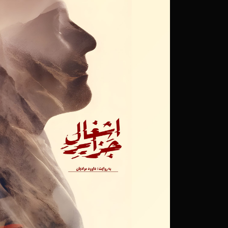
۳۰ آذر ۱۳۹۸
«امیر اصانلو» کارگردان «
مزین به نام شهید آوینی،
۲۷ آذر ۱۳۹۸
برگزیدگان سیزدهمین جشن
۲۵ آذر ۱۳۹۸
موفقیت آثار خانه مست
حقیقت/درخشش مستندهای
موتورسیکلت» و «خودکار»