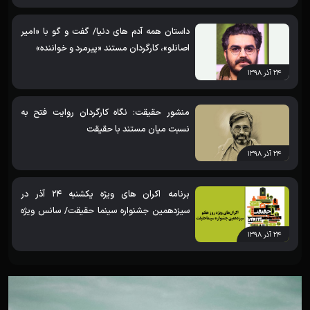
نامزدی مستند «روزی که رفت»
داستان همه آدم های دنیا/ گفت و گو با «امیر
اصانلو»، کارگردان مستند «پیرمرد و خواننده»
۲۴ آذر ۱۳۹۸
منشور حقیقت: نگاه کارگردان روایت فتح به
نسبت میان مستند با حقیقت
۲۴ آذر ۱۳۹۸
برنامه اکران های ویژه یکشنبه 24 آذر در
سیزدهمین جشنواره سینما حقیقت/ سانس ویژه
برای «پیرمرد و خواننده» و «خاطرات
۲۴ آذر ۱۳۹۸
موتورسیکلت»