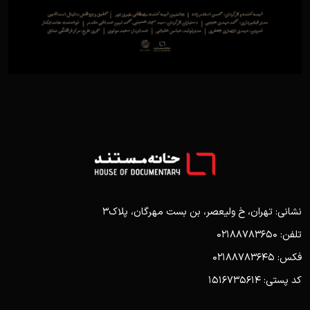
نشانی: تهران، خ ولیعصر، بن بست مهرگان، پلاک3
تلفن: 02188783650
فکس: 02188783645
کد پستی: 1516735614