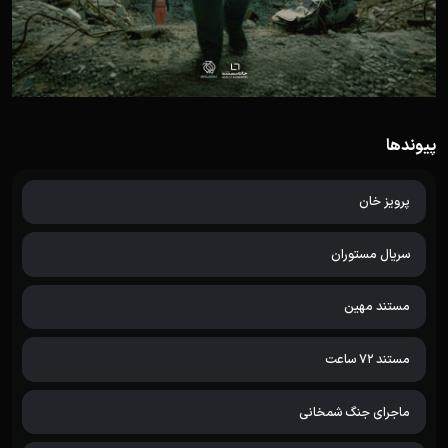
پیوندها
پرویز خان
سریال مستوران
مستند مهین
مستند 72 ساعت
ماجرای جنگ شمخانی