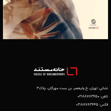
نشانی: تهران، خ ولیعصر، بن بست مهرگان، پلاک3
تلفن: 02188783650
فکس: 02188783645