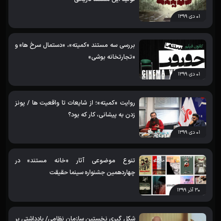
۰۱ دی ۱۳۹۹
بررسی سه مستند «کمیته»، «دستمال سرخ ها» و
«تجارتخانه بوشی»
۰۱ دی ۱۳۹۹
روایت «کمیته»؛ از شایعات تا واقعیت ها / پونز
زدن به پیشانی، کار که بود؟
۰۱ دی ۱۳۹۹
تنوع موضوعی آثار «خانه مستند» در
چهاردهمین جشنواره سینما حقیقت
۳۰ آذر ۱۳۹۹
شکل گیری نخستین سازمان نظامی/ یادداشتی بر