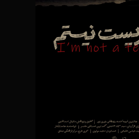
وایتی از روشنایی در دل تاریکی
شمکش یکصد ساله بر سر حاکمیت در خلیج فارس
وایتی از مقاومت و تاب آوری در برابر جنگ افزارهای مرگبار