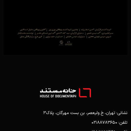
نشانی: تهران، خ ولیعصر، بن بست مهرگان، پلاک3
تلفن: 02188783650