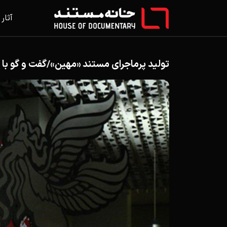
آثار
تولید پرماجرای مستند «مهین»/گفت و گو ب