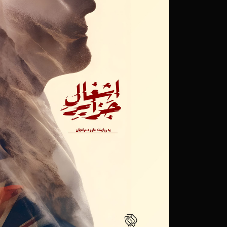
درآمدزایی اولویت ما نی
آنلاین آثارش رفت؟
۲۰ شهریور ۱۴۰۰
قاتل و مقتول شدن از
محمدحسین حیدری، کارگ
۲۳ مرداد ۱۴۰۰
از جنایات «مهین» تا فا
مستند را جدی بگیریم
۲۹ خرداد ۱۴۰۰
«مهین»، معمای مادری که