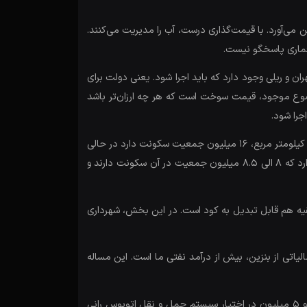
می‌آورد. با قیمت‌گذاری درست، آب را مدیریت می‌کنند.
ح جامع حمل و نقل تهران و ریلی وجود دارد که باید اجرا شود. یعنی دولت برای
۴ خط اقماری متروی لازم ساخته شود. دیگر موضوع موجود، قیمت سوخت است که هر چه ارزان‌تر باشد
را شود.
چشم انداز تهران نوشته شده، در حالی که در مستند «آقای مدیر»، تهران را شهری بدون چشم انداز می‌انگارد. در این اثر گفته شده در ۷۰۰ کیلومتر مربع، ۱۶ میلیون جمعیت سکونت دارد در حالی
که این جمعیت در ۴۰۰۰ کیلومتر، در کل استان تهران، سکونت دارند. در طرح جامع تهران، شهر ۸۰۰ تا ۸۵۰ کیلومتر مربع مساحت دارد که ۸ الی ۸.۵ میلیون جمعیت در آن سکونت دارند و
ن روشن است. ۴۰ درصد پسماند قابل تبدیل به پول و بقیه هم قابل تبدیل به کود است. در این بخش، شهرداری
اتی از بنزین، بیش از درآمد نفتی ما است. این مساله
درباره حمل و نقل شهر تهران، از ۲۵ میلیون سفر، ۱۵ سفر باید به صورت عمومی انجام بگیرد. ۱۰ میلیون سفر در اختیار سیستم ریلی و ۵ میلیون در اختیار سیستم حمل و نقل اتوبوس رانی