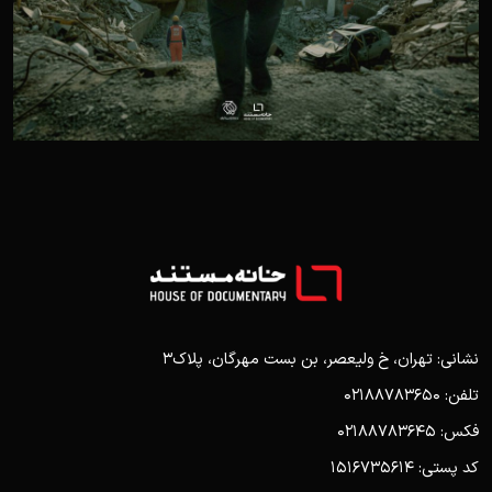
نشانی: تهران، خ ولیعصر، بن بست مهرگان، پلاک3
تلفن: 02188783650
فکس: 02188783645
کد پستی: 1516735614