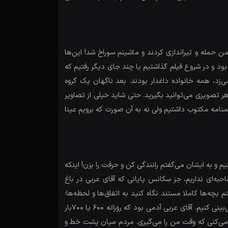
من حمله و تیراندازی کردند و ماشینم سوراخ شد! این‌ها
بود و در شروع فیلم گذاشتیم یا چند جای دیگر رفتیم که
‌زد، همه خانواده داغدار بودند. بعد ناگهان یک گروه
هر تصویری می‌توانید بگیرید. حتی شاید خیلی از تصاویر
یلمنامه مکتوب داشتیم ولی نه به آن صورت که برویم عینا
و به ایشان می‌گفتم رانندگی کن و حرفت را بزن! اینکه
به‌ای نداریم، جز سکانس پایانی که آقای عربی در باغ
م بچه‌ها کاملا مستند نگاه کنید به اتفاق‌ها و لحظه‌ها؛
حتی اگر فوکوس تصویر به‌هم ریخت و دوربین تکان خورد! چون ما با شرایطی مواجه بودیم که اصلا نمی‌توانستیم لحظه بعدی را پیش‌بینی کنیم. آقای عربی آدمی بود که روزانه 600 یا 700بار
اه می‌کنی که وقت من را می‌گیری. مردم میان پشت خط و