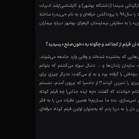
9 کلید زد و سال98 به پایان رساند. مقصودی در رشته کارگردانی سینما (دانشگاه بوشهر) و کارشناسی‌ارشد ادبیات
نمایشی (دانشگاه سوره تهران) درس خوانده است. هرچند می‌گوید فیلمسازی را از دوره دبیرستان شروع کرده اما نخستین فیلم کوتاه خود را سال98 با پروداکشن حرفه‌ای و به نام «بی‌پدر» ساخته
 را به سفارش بیمارستان الزهرای بوشهر درباره بیماران
 آن فیلم از کجا آمد و چگونه به «خون‌صلح» رسیدید؟
‌هایی که بخشیده شده‌اند و وقتی وارد جامعه می‌شوند،
، سازمان زندان‌ها و … دنبال سوژه می‌گشتم که بتوانم
بچه‌اش را گرفته بود و به او می‌گفت: «دیگر چیزی برای
زی را تمرین کردند؟! از دادسرا که بیرون آمدم، نشستم
انم خواندند که گفتند: «چه ایده جذابی! چه فیلم کوتاه
ر نمی‌سازی، بده ما بسازیم»! همین نظرات من را به فکر
 دل را به دریا زدم که به‌عنوان اولین فیلم کوتاه حرفه‌ای