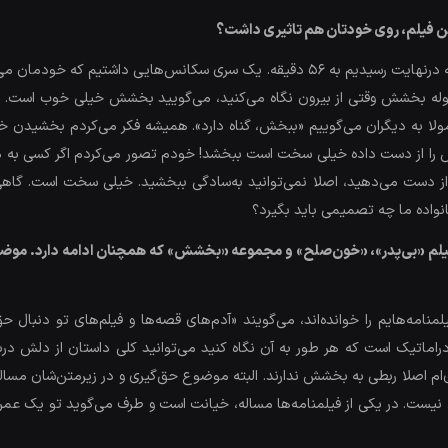
ن فیلم، روی خودتان هم تاثیری داشت؟
ابتدا یک چیزی را بگویم، زمان اولیه فیلم 70دقیقه بود که درنهایت رسیدیم به 56 دقیقه. ی
 بخشش وقتی از بیرون نگاه می‌کنید، می‌گویید بخشش خیلی خوب است. اسلام
مولا به دیگران می‌گوییم «ببخش، گناه دارد». همیشه فکر می‌کردم بخشیدن خی
دش را از دست داده خیلی سخت است ببخشد! خودم تصور می‌کردم اگر کسی به م
از دست می‌دهید، اصلا نمی‌توانید به‌سادگی ببخشید. خیلی سخت است. گاهی آ
انواده ما چه تصمیمی باید بگیرد؟
اید؛ فیلم «بی‌پدر»، «خون‌صلح» و مجموعه «بخشش» که همچنان ادامه دارد. م
لمنامه‌هایم را خوانده‌اند، می‌گویند «آدم‌های قصه‌ها و فیلم‌های تو دنبال 
یک است که هر طور به آن نگاه کنید می‌توانید کلی داستان از دلش دربیاو
دی‌ام اصلا ربطی به بخشش ندارند. البته موضوع حق‌گیری و در زیرمتن‌شان م
یست. در یکی از فیلمنامه‌ها مساله، خیانت است و طرف می‌گوید تو یک عمر 