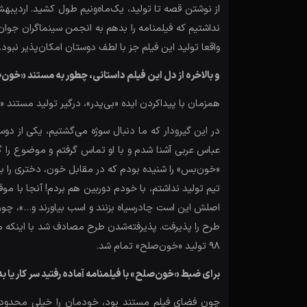
نداشتیم که فیلمنامه را بدهم به انجمن سینماگران جوان 
واقعا تولید این فیلم جز با لطف دوستان امکان‌پذیر نبود.
و بالاخره از دل این فیلم داستانی، چطور به مستند «خون
همزمان با پیداکردن ایده «بی‌پدر»، درگیر تولید مستند 
عباس عربی آشنا شدم و با او تماس گرفتم و موضوع را گفتم
«خون‌بس» را شنیده بودم که در مقابل خون، دختری را به 
تیم تولید نداشتم، با خودم دوربین هم بردم! آنجا با موق
اصلش این است چادرسیاه بزنند و اسب بیاورند و…»، چون 
98 تولید «خون‌صلح» تمام شد.
برای ضبط «خون‌صلح» با فیلمنامه آماده رفتید سر کار یا 
چون فضای فیلم مستند بود، خودمان را خیلی محدود ب