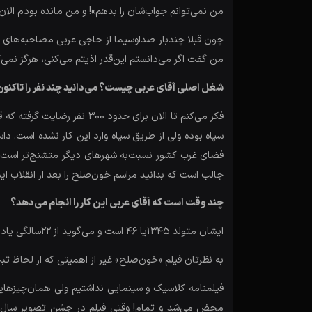
من نمی‌توانم جواب‌شان را بدهم»! و من مانده بودم الا
چون قبلا چندبار صداوسیما از حاجی عربی مصاحبه‌های کوت
من گفت اگر می‌دانستم این‌قدر اذیتم می‌کنی، هرگز نمی‌گ
شغل اصلی آقای عربی چیست؟ می‌دانید چند نفر را تاکنو
فکر می‌کنم تا الان برای ح
سپاه بوده ولی از طریق سپاه وارد این کار نشده است. د
فضای غرب کشور نسبت‌به شهرهای دیگر متشنج‌تر است. آنج
جالب است که بدانید مراسم خون‌صلح را بعد از انقلاب ایش
چند وقت است که آقای عربی این کار را انجام می‌دهد؟
ایشان متولد 1345یا 46 است و می‌گوید از 22سالگی یادم می‌آید کنار پدربزرگم بودم ولی از 30‌سالگی به‌شکل جدی خودش وارد این کار شده است!
به نظرتان فیلم «خون‌صلح» غیر از اهمیتی که از لحاظ ثب
فیلمنامه کلاسیک و سینمایی نداشتیم ولی همان‌چیزهایی ر
محض می‌شد و تمام! وقتی فیلم در جشن تصویر سال و خ