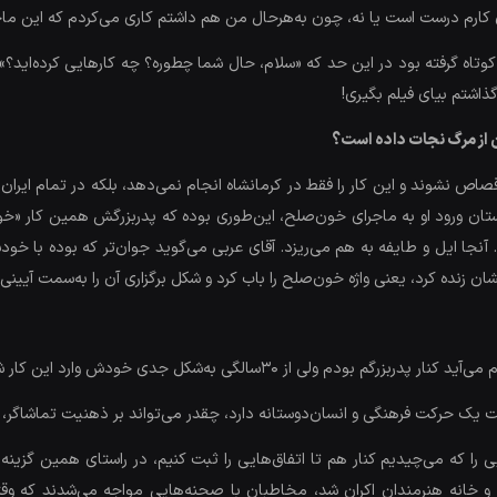
ن کارم درست است یا نه، چون به‌هرحال من هم داشتم کاری می‌کردم که این ما
اه گرفته بود در این حد که «سلام، حال شما چطوره؟ چه کارهایی کرده‌اید؟»، ت
ذاشتم بیای فیلم بگیری!
ن از مرگ نجات داده است؟
دود 300 نفر رضایت گرفته که قصاص نشوند و این کار را فقط در کرمانشاه انجام نمی‌دهد، بلکه
استان ورود او به ماجرای خون‌صلح، این‌طوری بوده که پدربزرگش همین کار «خون
ا ایل و طایفه به هم می‌ریزد. آقای عربی می‌گوید جوان‌تر که بوده با خود
ان زنده کرد، یعنی واژه خون‌صلح را باب کرد و شکل برگزاری آن را به‌سمت آیین
ت یک حرکت فرهنگی و انسان‌دوستانه دارد، چقدر می‌تواند بر ذهنیت تماشاگر، 
ا که می‌چیدیم کنار هم تا اتفاق‌هایی را ثبت کنیم، در راستای همین گزینه بود
انه هنرمندان اکران شد، مخاطبان با صحنه‌هایی مواجه می‌شدند که وقتی 