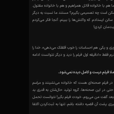
م با خانواده قاتل همراهیم و هم با خانواده مقتول.
 ممکن است چه تصمیمی بگیرم؟ مستند ما نسبت‌ به دیگر
ن ایستادم که واکنش‌ها را ببینم. آنجا فکر می‌کردم
ذیت‌مان کردی!
آوری و یکی هم احساسات را خوب قلقلک می‌دهی». خدا را
شکر هم به‌لحاظ فرم اجرایی در زمینه تدوین، موسیقی، فیلمبرداری و کارگردانی و هم احساسی توانسته تاثیرش را بر مخاطب بگذارد. پدرم فقط 10دقیقه اول فیلم را دید و دیگر نتوانست ادامه
عملا فیلم درست و کامل دیده نمی‌شود.
 در فیلم صحنه‌ای هست که خانواده می‌نشینند و مراسم
حتی در این صحنه‌ها، گروه تولید حال‌شان به قدری بد
به بعد گفت من می‌روم، خودت فیلم بگیر! نتوانست تحمل
زی پشت آن قضیه داشته باشم. تنها به ثبت‌کردن اکتفا