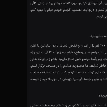
ضبط؛ در دانشگاه سوره، چهار روز فیلمبرداری کردیم. تهیه‌کننده خودم بودم. زمان کافی
رو شدم و درنهایت تصمیم گرفتم خودم فیلم را تهیه کنم.
ی‌کردم.
م نمی‌رسید.
در این گیرودار که ما دنبال سوژه می‌گشتیم، یکی از دوستانم گفت، من دست تو را در دست یک بنده‌خدایی می‌گذارم که شاید تا حالا 200 نفر را از اعدام و تقاص نجات داده! بنابراین با آقای
ی از مراسم «خون‌صلح» فیلم بسازی؟!». تا آن زمان، واژه
 پس‌فردا مراسم خون‌صلح داریم». رفتم و با اینکه هنوز
خاطر شرایط، ما مجبوریم مراسم را در مسجد برگزار کنیم.
 شبکه برای تولید صحبت کردم که درنهایت «خانه مستند»
نکه ما سه روز دیگر ضبط «بی‌پدر» را داشتیم. درنهایت تیرماه 97 همه‌چیز هماهنگ شد و اولین جلسه فیلمبرداری‌مان در مهرماه بود و تیرماه
ارید؟
ت با آقای عربی داشتم، می‌دانستم چه موقعیت‌هایی