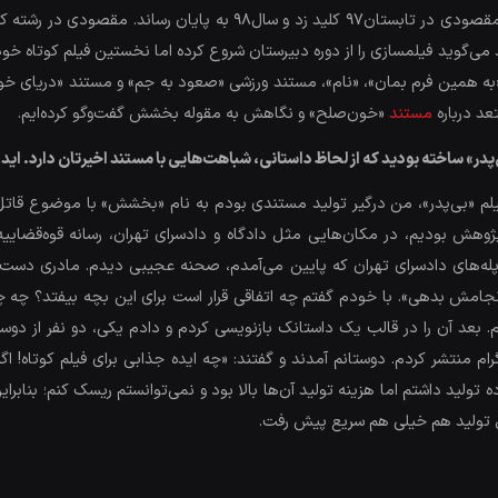
استقبال خوبی ازسوی تماشاگران روبه‌رو شده، حمیدرضا مقصودی در تابستان7
 «به همین فرم بمان»، «نام»، مستند ورزشی «صعود به جم» و مستند «دریای خون»
عد درباره
مستند
«خون‌صلح» و نگاهش به مقوله بخشش گفت‌وگو کرده‌ایم.
ر» ساخته بودید که از لحاظ داستانی، شباهت‌هایی با مستند اخیرتان دارد. ایده
 فیلم «بی‌پدر»، من درگیر تولید مستندی بودم به نام «بخشش» با موضوع قاتل
ژوهش بودیم، در مکان‌هایی مثل دادگاه و دادسرای تهران، رسانه قوه‌قضاییه
ز از پله‌های دادسرای تهران که پایین می‌آمدم، صحنه عجیبی دیدم. مادری دست 
 انجامش بدهی». با خودم گفتم چه اتفاقی قرار است برای این بچه بیفتد؟ چه چی
دم. بعد آن را در قالب یک داستانک بازنویسی کردم و دادم یکی، دو نفر از دوست
ام منتشر کردم. دوستانم آمدند و گفتند: «چه ایده جذابی برای فیلم کوتاه! اگ
ه تولید داشتم اما هزینه تولید آن‌ها بالا بود و نمی‌توانستم ریسک کنم؛ بنابراین
حل تولید هم خیلی هم سریع پیش رفت.