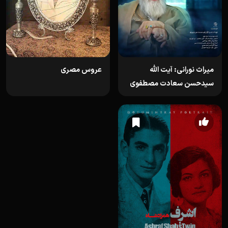
میراث نورانی: آیت الله
عروس مصری
سیدحسن سعادت مصطفوی