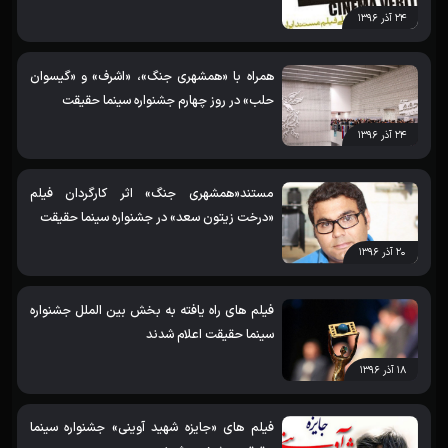
اعلام شدند
۲۴ آذر ۱۳۹۶
همراه با «همشهری جنگ»، «اشرف» و «گیسوان
حلب» در روز چهارم جشنواره سینما حقیقت
۲۴ آذر ۱۳۹۶
مستند«همشهری جنگ» اثر کارگردان فیلم
«درخت زیتون سعد» در جشنواره سینما حقیقت
۲۰ آذر ۱۳۹۶
فیلم های راه یافته به بخش بین الملل جشنواره
سینما حقیقت اعلام شدند
۱۸ آذر ۱۳۹۶
فیلم های «جایزه شهید آوینی» جشنواره سینما