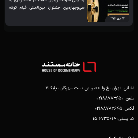
راه یابی «درخت زیتون سعد» اثر احمد زائری به
سی‌و‌چهارمین جشنواره بین‌المللی فیلم کوتاه
تهران
۱۳ مهر ۱۳۹۶
نشانی: تهران، خ ولیعصر، بن بست مهرگان، پلاک3
تلفن: 02188783650
فکس: 02188783645
کد پستی: 1516735614