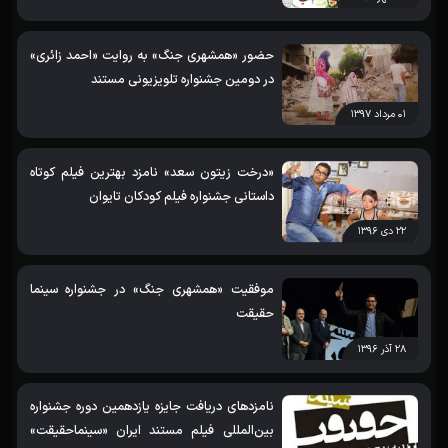
حضور «همشهری جنگ» به روایت «احمد زائری»
در دومین جشنواره تلویزیونی مستند
۰۱ مرداد ۱۳۹۷
«درخت زیتون سعد» نامزد بهترین فیلم کوتاه
داستانی جشنواره فیلم کودکان تایوان
۲۲ دی ۱۳۹۶
موفقیت «همشهری جنگ» در جشنواره سینما
حقیقت
۲۸ آذر ۱۳۹۶
نامزدهای دریافت جایزه یازدهمین دوره جشنواره
بین‌المللی فیلم مستند ایران «سینماحقیقت»