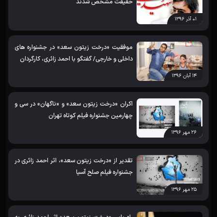
حقیقت مشخص شدند
۰۱ آذر ۱۳۹۶
موفقیت «درخت زیتون سعد» در جشنواره های
داخلی و خارجی/ گفتگو با احمد زائری، کارگردان
۱۴ آبان ۱۳۹۶
اکران «درخت زیتون سعد» و «ناگهان» در سی و
چهارمین جشنواره فیلم کوتاه تهران
۲۶ مهر ۱۳۹۶
تقدیر از «درخت زیتون سعد»، اثر احمد زائری در
جشنواره فیلم صلح آسیا
۲۵ مهر ۱۳۹۶