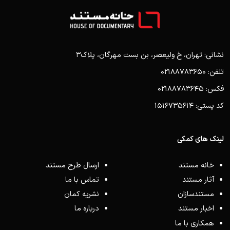
نشانی: تهران، خ ولیعصر، بن بست مهرگان، پلاک3
تلفن: 02188783650
فکس: 02188783645
کد پستی: 1516735614
لینک های کمکی
خانه مستند
ارسال طرح مستند
آثار مستند
تماس با ما
مستندسازان
نشریه کمان
اخبار مستند
درباره ما
همکاری با ما