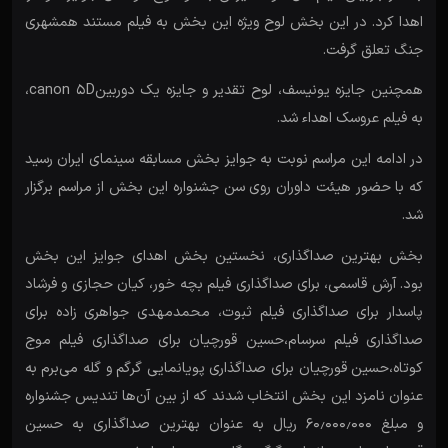
اهدا کرد. در این بخش لوح ویژه این بخش به فیلم مستند همشهری
جنگ تعلق گرفت.
همچنین جایزه یونیسف، لوح تقدیر و جایزه یک دوربینcanon ۵D،
به فیلم عروسک اهداء شد.
در ادامه این مراسم نوبت به جوایز بخش مسابقه سینمای ایران رسید
که با حضور هیئت داوران روی سن جشنواره این بخش از مراسم برگزار
شد.
بخش بهترین صداگذاری، نخستین بخش اهدای جوایز این بخش
بود. آرش قاسمی، برای صداگذاری فیلم بچه خور، کیان حجازی و فرشاد
پاسدار برای صداگذاری فیلم ثبوت، محمدمهدی جواهری زاده برای
صداگذاری فیلم سرسام،حسین قورچیان برای صداگذاری فیلم موج
کوتاه،حسین قورچیان برای صداگذاری پویانمایی گرگم و گله می‌برم به
عنوان نامزد این بخش انتخاب شدند که از بین آن‌ها تندیس جشنواره
و مبلغ ۶۰٫۰۰۰٫۰۰۰ ریال به عنوان بهترین صداگذاری به حسین