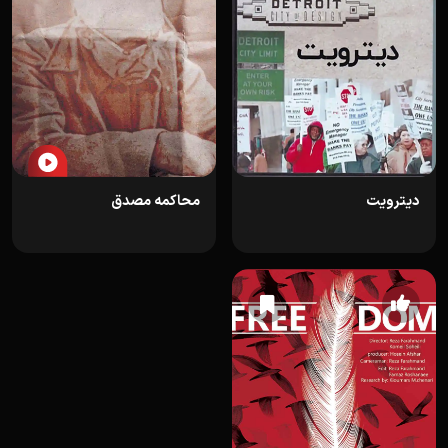
دیترویت
محاکمه مصدق