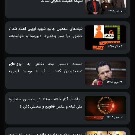
سینما حقیقت معرفی شدند
۱۷ آذر ۱۳۹۸
فیلم‌های دهمین جایزه شهید آوینی اعلام شد /
حضور «با صبر زندگی»، «پیرمرد و خواننده»،
«خاطرات موتورسیکلت»، «روایت سیل» و «نبرد
۰۸ آذر ۱۳۹۸
امواج»
مستند «مسیر نو»، نگاهی به انرژی‌های
تجدیدپذیر/ گفت و گو با «وحید فرجی»
مستندساز و برنده جایزه بهترین کارگردانی
۲۲ مهر ۱۳۹۸
جشنواره «فردا»
موفقیت آثار خانه مستند در پنجمین جشنواره
ملی فیلم و عکس فناوری و صنعتی (فردا)
۱۶ مهر ۱۳۹۸
«مهدی مطهر» نماینده خانه مستند در اختتامیه