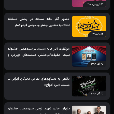
۲۱ فروردین ۱۴۰۰
حضور آثار خانه مستند در بخش مسابقه
اختتامیه دهمین جشنواره مردمی فیلم عمار
۱۲ دی ۱۳۹۸
موفقیت آثار خانه مستند در سیزدهمین جشنواره
سینما حقیقت/درخشش مستندهای «پیرمرد و
خواننده»، «خاطرات موتورسیکلت» و «خودکار»/
۲۵ آذر ۱۳۹۸
نامزدی مستند «روزی که رفت»
نگاهی به دستاوردهای نظامی نخبگان ایرانی در
مستند «نبرد امواج»
۲۵ آذر ۱۳۹۸
داوران جایزه شهید آوینی سیزدهمین جشنواره