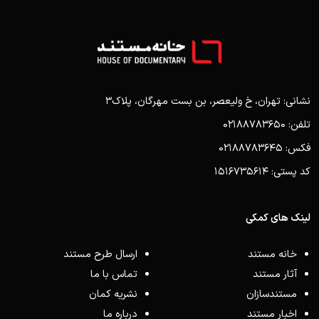
نشانی: تهران، خ ولیعصر، بن بست مهرگان، پلاک3
تلفن: 02188783650
فکس: 02188783645
کد پستی: 1516735614
لینک های کمکی
خانه مستند
ارسال طرح مستند
آثار مستند
تماس با ما
مستندسازان
نشریه کمان
اخبار مستند
درباره ما