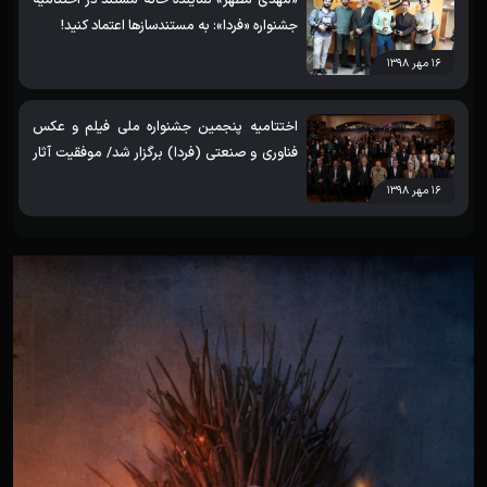
جشنواره «فردا»: به مستندسازها اعتماد کنید!
۱۶ مهر ۱۳۹۸
اختتامیه پنجمین جشنواره ملی فیلم و عکس
فناوری و صنعتی (فردا) برگزار شد/ موفقیت آثار
خانه مستند در جشنواره
۱۶ مهر ۱۳۹۸