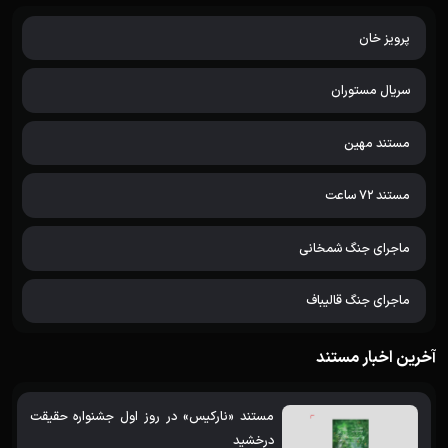
پرویز خان
سریال مستوران
مستند مهین
مستند 72 ساعت
ماجرای جنگ شمخانی
ماجرای جنگ قالیباف
آخرین اخبار مستند
مستند «نارکیس» در روز اول جشنواره حقیقت
درخشید