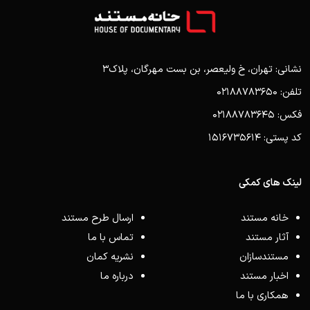
نشانی: تهران، خ ولیعصر، بن بست مهرگان، پلاک3
تلفن: 02188783650
فکس: 02188783645
کد پستی: 1516735614
لینک های کمکی
خانه مستند
ارسال طرح مستند
آثار مستند
تماس با ما
مستندسازان
نشریه کمان
اخبار مستند
درباره ما
همکاری با ما