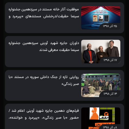
موفقیت آثار خانه مستند در سیزدهمین جشنواره
سینما حقیقت/درخشش مستندهای «پیرمرد و
خواننده»، «خاطرات موتورسیکلت» و «خودکار»/
۲۵ آذر ۱۳۹۸
نامزدی مستند «روزی که رفت»
داوران جایزه شهید آوینی سیزدهمین جشنواره
سینما حقیقت معرفی شدند
۱۷ آذر ۱۳۹۸
روایتی تازه از جنگ داخلی سوریه در مستند «با
صبر زندگی»
۱۴ آذر ۱۳۹۸
فیلم‌های دهمین جایزه شهید آوینی اعلام شد /
حضور «با صبر زندگی»، «پیرمرد و خواننده»،
«خاطرات موتورسیکلت»، «روایت سیل» و «نبرد
۰۸ آذر ۱۳۹۸