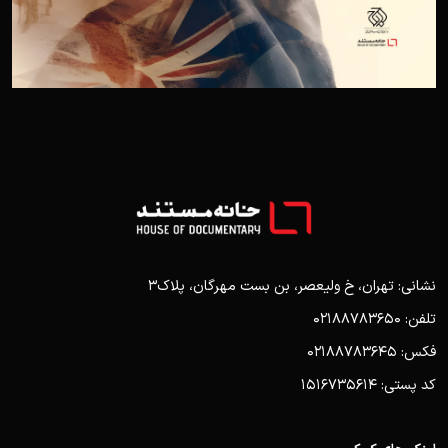
نشانی: تهران، خ ولیعصر، بن بست مهرگان، پلاک3
تلفن: 02188783650
فکس: 02188783645
کد پستی: 1516735614