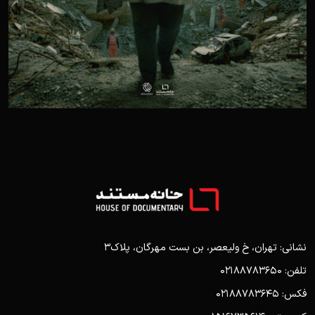
نشانی: تهران، خ ولیعصر، بن بست مهرگان، پلاک3
تلفن: 02188783650
فکس: 02188783645