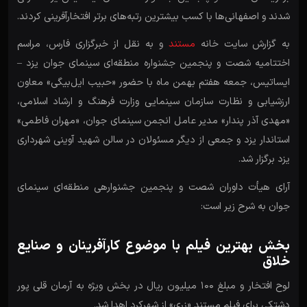
شدند و اصفهانی‌ها با کسب بیشترین رتبه‌های برتر افتخارآفرینی کردند.
به گزارش سایت خانه
مستند
و به نقل از خبرگزاری فارس، مراسم
اختتامیه شصت و پنجمین جشنواره منطقه‌ای سینمای جوان یزد –
ایساتیس، جمعه هفتم بهمن ماه با حضور «حبیب ایل‌بیگی» معاون
ارزشیابی و نظارت سازمان سینمایی وزارت فرهنگ و ارشاد اسلامی،
«مهدی آذر پندار» مدیر عامل انجمن سینمای جوان، «مهران فاطمی»
استاندار یزد و جمعی از دیگر مسئولان در سالن شهید آوینی شهرداری
یزد برگزار شد.
آرای هیأت داوران شصت و پنجمین جشنواره­ی منطقه‌ای سینمای
جوان به شرح زیر است:
بخش بهترین فیلم با موضوع کارآفرینان و صنایع
خلاق
لوح افتخار و مبلغ 100 میلیون ریال در بخش ویژه به آرمان قلی­ پور
دشتکی برای فیلم مستند «زری» از شهرکرد اهدا شد.