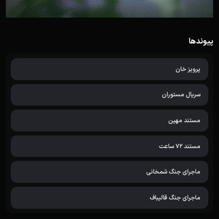
پیوندها
پرویز خان
سریال مستوران
مستند مهین
مستند 72 ساعت
ماجرای جنگ شمخانی
ماجرای جنگ قالیباف