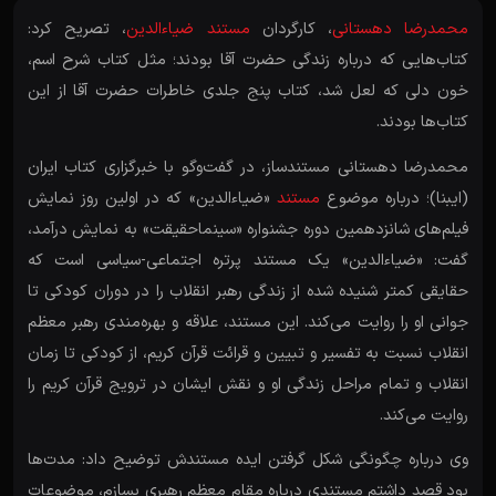
محمدرضا دهستانی
، کارگردان
مستند ضیاءالدین
، تصریح کرد:
کتاب‌هایی که درباره زندگی حضرت آقا بودند؛ مثل کتاب شرح اسم،
خون دلی که لعل شد، کتاب پنج جلدی خاطرات حضرت آقا از این
کتاب‌ها بودند.
محمدرضا دهستانی مستندساز، در گفت‌و‌گو با خبرگزاری کتاب ایران
(ایبنا)؛ درباره موضوع
مستند
«ضیاءالدین» که در اولین روز نمایش
فیلم‌های شانزدهمین دوره جشنواره «سینماحقیقت» به نمایش در‌آمد،
گفت: «ضیاءالدین» یک مستند پرتره اجتماعی-سیاسی است که
حقایقی کمتر شنیده شده از زندگی رهبر انقلاب را در دوران کودکی تا
جوانی او را روایت می‌کند. این مستند، علاقه‌‌ و بهره‌مندی رهبر معظم
انقلاب نسبت به تفسیر و تبیین و قرائت قرآن کریم، از کودکی تا زمان
انقلاب و تمام مراحل زندگی او و نقش ایشان در ترویج قرآن کریم را
روایت می‌کند.
وی درباره چگونگی شکل گرفتن ایده مستندش توضیح داد: مدت‌ها
بود قصد داشتم مستندی درباره مقام معظم رهبری بسازم، موضوعات