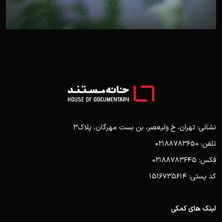
نشانی: تهران، خ ولیعصر، بن بست مهرگان، پلاک3
تلفن: 02188783650
فکس: 02188783645
کد پستی: 1516735614
لینک های کمکی