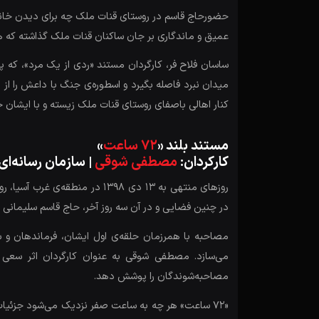
حضورحاج قاسم در روستای قنات ملک چه برای دیدن خانواده 
عمیق و ماندگاری بر جان ساکنان قنات ملک گذاشته که هی
ساسان فلاح فر، کارگردان مستند «ردی از یک مرد»، که پ
میدان نبرد فاصله بگیرد و اسطوره‌ی جنگ با داعش را 
کنار اهالی باصفای روستای قنات ملک زیسته و با ایشان خ
مستند بلند «
72 ساعت
»
کارکردان:
مصطفی شوقی
| سازمان رسانه‌ای
روزهای منتهی به 13 دی 1398 د
در چنین فضایی و در آن سه روز آخر، حاج قاسم سلیمانی به
مصاحبه با همرزمان حلقه‌ی اول ایشان، فرماندهان و س
می‌سازد. مصطفی شوقی به عنوان کارگردان اثر سعی 
مصاحبه‌شوندگان را پوشش دهد.
«72 ساعت» هر چه به ساعت صفر نزدیک می‌شود جزئیا