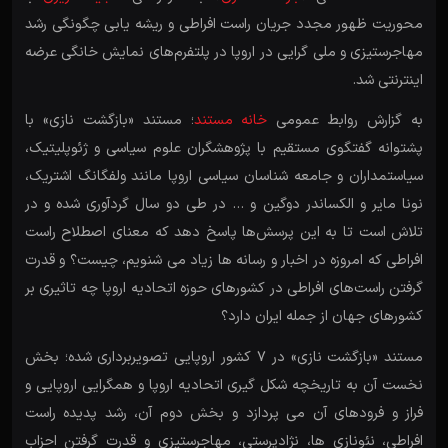
محوریت ظهور مجدد جریان راست افراطی و ریشه یابی چگونگی رشد
مهاجرستیزی و ملی گرایی در اروپا در پلتفرم‌های نمایش خانگی عرضه
اینترنتی شد.
به گزارش روابط عمومی
خانه مستند
؛ مستند «بازگشت نازی» با
پشتوانه گفتگوی مستقیم با پژوهشگران علوم سیاسی و ژئوپلیتیک،
سیاستمداران و جامعه شناسان سیاسی اروپا مانند ولفگانگ اشتریک،
نونا مایر و الکساندر دوگین و … در طی دو سال گردآوری شده و در
تلاش است تا به این پرسش‌ها پاسخ دهد که معنای اصطلاح راست
افراطی که امروزه در اخبار و رسانه ها زیاد می شنویم، چیست؟ و قدرت
گرفتن راست‌های افراطی در کشورهای حوزه اتحادیه اروپا چه تاثیری بر
کشورهای جهان از جمله ایران دارد؟
مستند «بازگشت نازی» در 7 کشور اروپایی تصویربرداری شده؛ بخش
نخست آن به تاریخچه شکل گیری اتحادیه اروپا و همگرایی اروپایی و
فراز و فرودهای آن می پردازد و بخش دوم آن، رشد پدیده راست
افراطی، نئونازی ها، نژادپرستی، مهاجرستیزی و قدرت گرفتن احزاب