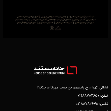
نشانی: تهران، خ ولیعصر، بن بست مهرگان، پلاک3
تلفن: 02188783650
فکس: 02188783645