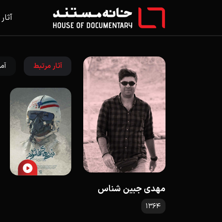
آثار
آثار مرتبط
آمو
مهدی جبین شناس
1364