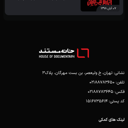
۰۷ آبان ۱۳۹۸
نشانی: تهران، خ ولیعصر، بن بست مهرگان، پلاک3
تلفن: 02188783650
فکس: 02188783645
کد پستی: 1516735614
لینک های کمکی