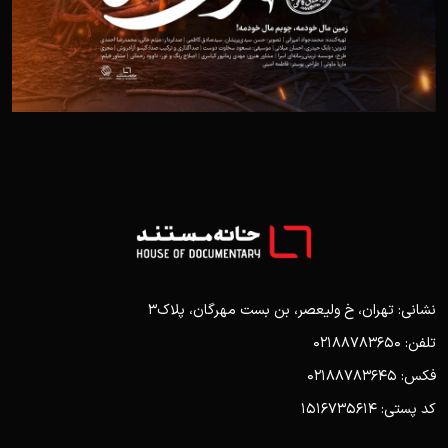
نشانی: تهران، خ ولیعصر، بن بست مهرگان، پلاک3
تلفن: 02188783650
فکس: 02188783645
کد پستی: 1516735614