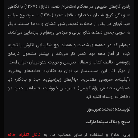
رفتن گازهای طبیعی در هنگام استخراج نفت، «تاراز» (۱۳۶۷) با نگاهی
به زندگی کوچ‌نشینان بختیاری، «قتل شتر» (۱۳۷۰) با موضوع مراسم
عید قربان در یکی از محلات قدیمی شهر کاشان و ده‌ها مستند دیگر
به خوبی جنس دغدغه‌های ایرانی و مردمی ورهرام را بازنمایی می‌کنند.
ورهرام که در دهه‌های شصت و هفتاد اوج شکوفایی آثارش را تجربه
کرده، از آغاز دهه نود کمتر کار می‌کند و بیشتر مشغول کارهای
پژوهشی، تالیف کتاب و مقاله، تدریس و تربیت هنرجویان جوان است.
از دیگر آثار این مستندساز می‌توان به «گلاب»، «دانه‌های روغنی»،
«آبگینه»، «عروسی مقدس»، «باغ‌های زیرزمینی»، «یاد و یادگار» (با
همراهی مصطفی رزاق کریمی)، «سرزمین خورشید»، «سیاهان جنوب» و
«خاطرات روستا» اشاره کرد.
نویسنده: محمدعنبرسوز
منبع: وبلاگ سینما مارکت
برای اطلاع و استفاده از سایر مطالب ما، به
کانال تلگرام خانه