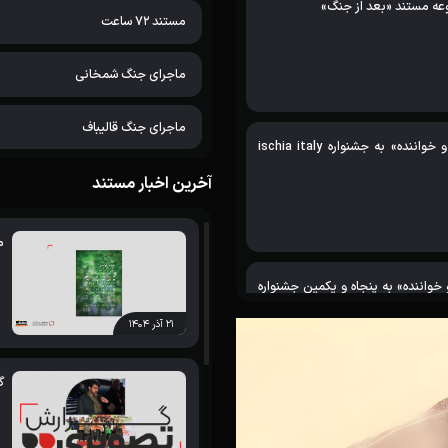
عه مستند «بعد از جنگ»
مستند 72 ساعت
ماجرای جنگ شمخانی
ماجرای جنگ قالیباف
راهیابی مستند «پیرمرد و خواننده» به جشنواره ischia italy
آخرین اخبار مستند
م
 خواننده» به پنجاه و یکمین جشنواره
۲۱ آذر ۱۴۰۴
گ
 بهترین فیلم بخش شهید آوینی سینما