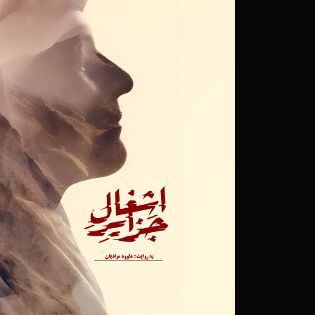
حقیقت شد؟/ یادداشتی درب
۳۰ آذر ۱۳۹۸
«امیر اصانلو» کارگردان «
مزین به نام شهید آوینی،
۲۷ آذر ۱۳۹۸
برگزیدگان سیزدهمین جشن
۲۵ آذر ۱۳۹۸
موفقیت آثار خانه مست
حقیقت/درخشش مستندهای
موتورسیکلت» و «خودکار»