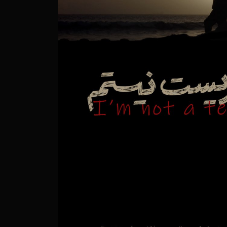
فری جسورانه به قلب یک انگ اجتماعی
وایتی از روشنایی در دل تاریکی
شمکش یکصد ساله بر سر حاکمیت در خلیج فارس