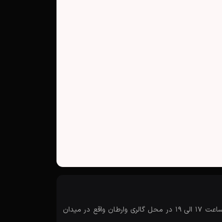
مستند «عامه پسند» که روایتی از زندگی و آثار استاد «صادق صندوقی» نقاش خاطره هاست، روز سه شنبه 3 اردیبهشت ماه 98، از ساعت 17 الی 19 در محل گالری وارطان واقع در میدان