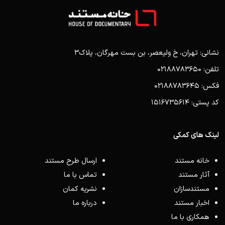
نشانی: تهران، خ ولیعصر، بن بست مهرگان، پلاک3
تلفن: 02188783650
فکس: 02188783645
کد پستی: 1516735614
لینک های کمکی
خانه مستند
ارسال طرح مستند
آثار مستند
تماس با ما
مستندسازان
نشریه کمان
اخبار مستند
درباره ما
همکاری با ما