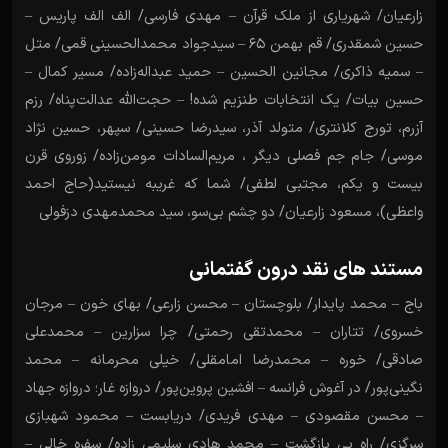
زارعیان/ شهریاری از ملک قرآن – مهدی فارسی/ الف الف پاریس –
حسین شمقدری/ قم بهمن ۶۵ – سیدجواد محمدالحسینی قمی/ متل
– سمیه ذاکری/ مجانین الحسین – حمید عبداله‌زاده/ مسیر کمال –
حسین بیات/ یک انتخابات طنزیم شده! – حجت‌الله عدالت‌پناه/ رزم
آزرم، تورج کلانتری/ متولد آذر، سیدرضا حسینی/ سپهر، حسین نژاد
موسی/ جام جم فصلی دیگر ، مریم‌السادات مومن‌زاده/ زوروی قرن
بیست و یکم، مجتبی لطفی/ شما که غریبه نیستید(حاج احمد
واعظی)، مسعود زارعیان/ دو چشم بی‌سو، سید محمدمهدی دزفولی
مستند های نقد درون گفتمانی
باج – محمد پایدار/ بلوچستان – محسن زارعی/ بهای خون – مرجان
خسروی/ تتاران – محمدتقی رحمتی/ چرا سزارین – محمدعلی
صادقی/ خوره – محمدرضا امامقلی/ خیلی محرمانه – محمد
نگینی‌پور/ در آغوش فرانسه – افشین پروین‌پور/ دروازه غار؛ دروازه جهاد
– محسن مقصودی – مهدی فریدی/ دریابست – محمود شهبازی
سرگزی/ راه بی بازگشت – محمد هادی سلیمی زاده/ سفره خالی –