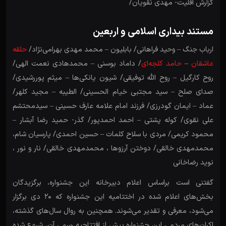
گزارش اقلیت- مهدی نقویان/
مستند بیداری اسلامی و اربعین
ارباب جنگ – وحید فراهانی/ بابلیون – محمد مهدی بهرامی‌نژاد/
حلقه
عاشقان
–
حامد کلجه‌ای
/ داماد بوسنی – محمدهادی نعمت الهی/
روح کارگیل – روح الله توفیقی/ شیون یانکی‌ها – میثم پوررشیدی/
صدای صلح – سید مجتبی خیام الحسینی/ الطیبه – مجید کلهر/
عماد – ایمان گودرزی/ فرزند امام علامه عارف حسینی – سیدمحتشم
علی نقوی/ کوله پشتی – احمد احمدپور/ گذر- حمید رضا آبشار –
محمود کریمی/ مردی با سلاح کلمات – حسین احمدی/ پارسیان شام،
محمدمهدی خالقی/ دوختن آرزوها ، محمدمهدی خالقی/ نار و نور ،
نوید رضاخانی
گفتنی است براساس اعلام دبیرخانه این جشنواره، برگزیدگان
بخش‌های اعلام شده در اختتامیه این جشنواره که ۲۰ دی برگزار
می‌شود، معرفی و تقدیر می‌شوند. همچنین به روال سال‌های گذشته،
اکران‌های مردمی این جشنواره پیش از افتتاحیه رسمی آن، شروع شده