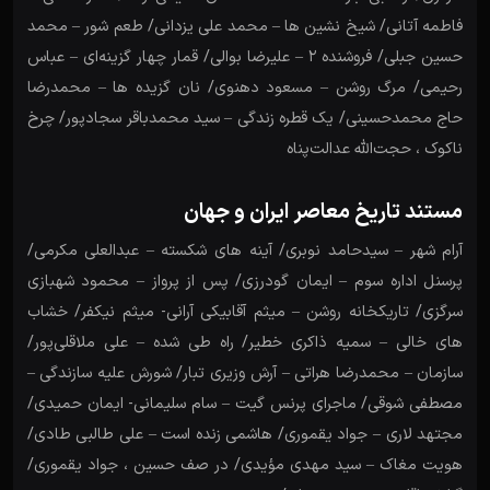
فاطمه آتانی/ شیخ نشین ها – محمد علی یزدانی/ طعم شور – محمد
حسین جبلی/ فروشنده ۲ – علیرضا بوالی/ قمار چهار گزینه‌ای – عباس
رحیمی/ مرگ روشن – مسعود دهنوی/ نان گزیده ها – محمدرضا
حاج محمدحسینی/ یک قطره زندگی – سید محمدباقر سجادپور/ چرخ
ناکوک ، حجت‌الله عدالت‌پناه
مستند تاریخ معاصر ایران و جهان
آرام شهر – سیدحامد نوبری/ آینه های شکسته – عبدالعلی مکرمی/
پرسنل اداره سوم – ایمان گودرزی/ پس از پرواز – محمود شهبازی
سرگزی/ تاریکخانه روشن – میثم آقابیکی آرانی- میثم نیکفر/ خشاب
های خالی – سمیه ذاکری خطیر/ راه طی شده – علی ملاقلی‌پور/
سازمان – محمدرضا هراتی – آرش وزیری تبار/ شورش علیه سازندگی –
مصطفی شوقی/ ماجرای پرنس گیت – سام سلیمانی- ایمان حمیدی/
مجتهد لاری – جواد یقموری/ هاشمی زنده است – علی طالبی طادی/
هویت مغاک – سید مهدی مؤیدی/ در صف حسین ، جواد یقموری/