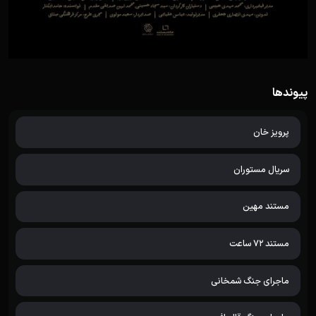
پیوندها
پرویز خان
سریال مستوران
مستند مهین
مستند 72 ساعت
ماجرای جنگ شمخانی