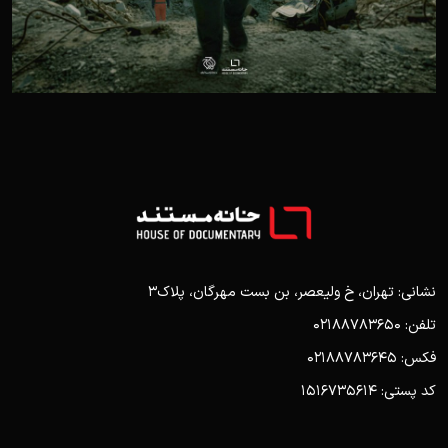
نشانی: تهران، خ ولیعصر، بن بست مهرگان، پلاک3
تلفن: 02188783650
فکس: 02188783645
کد پستی: 1516735614