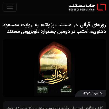
روزهای قرآنی در مستند «پژواک» به روایت «مسعود
دهنوی»، امشب در دومین جشنواره تلویزیونی مستند
۳۰ مرداد ۱۳۹۷
گاهى اوقات باید زمان بگذره تا بفهمی اینجایی که وایسادی چقدر