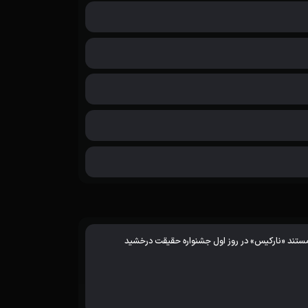
ستند «نارکیس» در روز اول جشنواره حقیقت درخشید