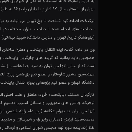
به گزارش سایت خانه مستند و به نقل از خبرگزاری فار
تهران از تابستان سال 94 آغاز و تا پایان پاییز 96 به طول انجامید. این مستند به دنبال این است که کلان شهر تهران را از جنبه­ های مختلف مورد بررسی قرار دهد.
نیکبخت اضافه کرد: شناخت تاریخ تهران می­ تواند به د
مصاحبه­ های انجام شده با صاحب ­نظران مختلف در ای
(پژوهشگر تاریخ تهران و مدرس دانشگاه شهید بهشتی) ا
وی در ادامه گفت: ایده انتقال پایتخت و مطرح­ ساختن آ
همچنین باید بدانیم که گزینه­ های جایگزین پایتخت، 
است که از میان آنها می ­توان به سید رضا هاشمی (مشا
مهندسین مشاور شارستان و عضو تیم پژوهشی پروژه ان
دانشگاه تهران و عضو تیم پژوهشی پروژه انتقال پایتخت) 
کارگردان مستند «پایتخت» افزود: منطق و علت اصلی انت
ترافیک، چالش های مدیریتی و مسائل امنیتی تقسیم کر
آنها می­ توان به بهرام عکاشه (پدر علم زلزله شناسی ا
محمدسعید ایزدی (معاون وزیر راه و شهرسازی و مدیرع
طلا (نماینده دوره نهم مجلس شورای اسلامی و فرماندار سا