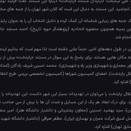
س، علی نیکبخت کارگردان مستند «پایتخت» درباره این مستند گفت: فرآیند تو
رک جنبه­ های زیبایی­ شناسانه آن کمک کرده و دلایل انتخاب آن را به عنوان
ن زمینه همچون منصوره اتحادیه (پژوهشگر حوزه تاریخ)، احمد مسجد جامع
نجام شد.
ن در طول دهه‌های اخیر، حتماً علتی داشته است؛ لذا مهم است که بدانیم ایده
چه مکان ­هایی هستند. برای پاسخ به این سوال در مستند «پایتخت» بیش از ب
ور معماری و شهرسازی وزیر راه و شهرسازی)، محمد حسین شریف زادگان (استا
تقال پایتخت)، اعضای کمیسیون شوراها (کمیسیون تخصصی بررسی طرح انتقا
اشاره کرد.
قال پایتخت را می‌توان در تهدیدات بسیار این شهر دانست. این تهدیدات را م
د. برای درک ابعاد هر یک از این مسایل و شدت آن ها با بیش از سی صاحب 
یران)، سید بهشید حسینی (معاون پشتیبانی و دانشیار دانشگاه هنر)، امیر من
امل اسبق شرکت عمران و بهسازی ایران)، مظفر صرافی (دانشیار دانشگاه 
بق تهران) اشاره کرد.