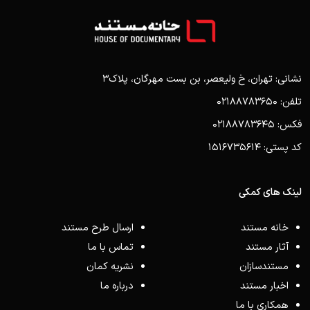
نشانی: تهران، خ ولیعصر، بن بست مهرگان، پلاک3
تلفن: 02188783650
فکس: 02188783645
کد پستی: 1516735614
لینک های کمکی
خانه مستند
ارسال طرح مستند
آثار مستند
تماس با ما
مستندسازان
نشریه کمان
اخبار مستند
درباره ما
همکاری با ما