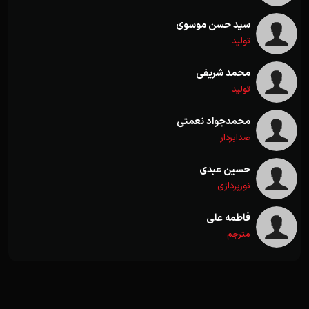
سید حسن موسوی
تولید
محمد شریفی
تولید
محمدجواد نعمتی
صدابردار
حسین عبدی
نورپردازی
فاطمه علی
مترجم