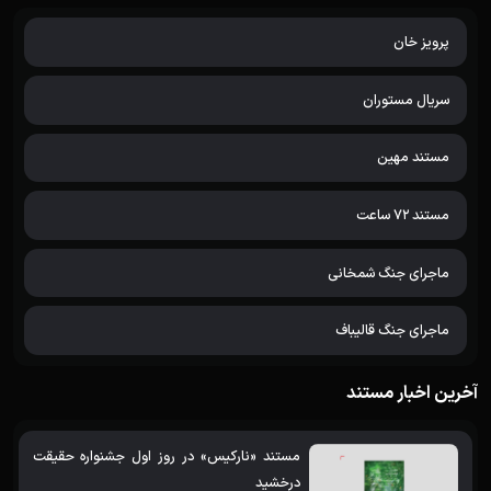
پرویز خان
سریال مستوران
مستند مهین
مستند 72 ساعت
ماجرای جنگ شمخانی
ماجرای جنگ قالیباف
آخرین اخبار مستند
مستند «نارکیس» در روز اول جشنواره حقیقت
درخشید