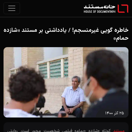
خاطره گویی غیرمنسجم! / یادداشتی بر مستند «شازده
حمام»
۲۵ آذر ۱۴۰۰
مستند
کوتاه «شازده حمام» فیلمی شخصیت محور است. روایتی