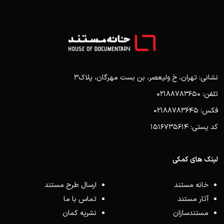
نشانی: تهران، خ ولیعصر، بن بست مهرگان، پلاک3
تلفن: 02188783650
فکس: 02188783645
کد پستی: 1516735614
لینک های کمکی
خانه مستند
ارسال طرح مستند
آثار مستند
تماس با ما
مستندسازان
نشریه کمان