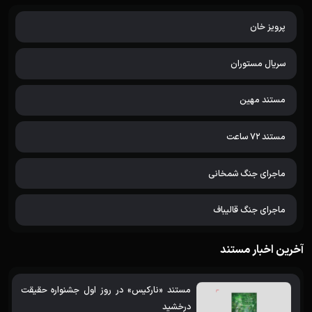
پرویز خان
سریال مستوران
مستند مهین
مستند 72 ساعت
ماجرای جنگ شمخانی
ماجرای جنگ قالیباف
آخرین اخبار مستند
مستند «نارکیس» در روز اول جشنواره حقیقت
درخشید