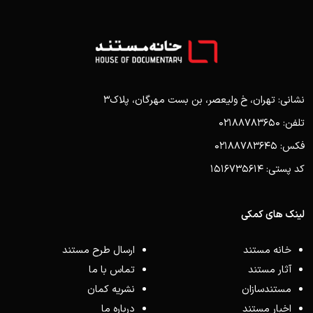
نشانی: تهران، خ ولیعصر، بن بست مهرگان، پلاک3
تلفن: 02188783650
فکس: 02188783645
کد پستی: 1516735614
لینک های کمکی
خانه مستند
ارسال طرح مستند
آثار مستند
تماس با ما
مستندسازان
نشریه کمان
اخبار مستند
درباره ما