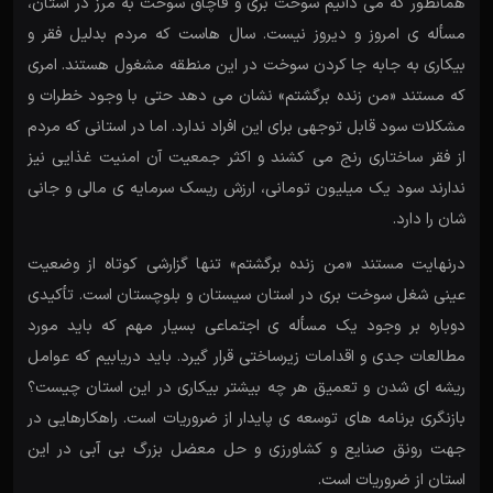
همانطور که می دانیم سوخت بری و قاچاق سوخت به مرز در استان،
مسأله ی امروز و دیروز نیست. سال هاست که مردم بدلیل فقر و
بیکاری به جابه جا کردن سوخت در این منطقه مشغول هستند. امری
که مستند «من زنده برگشتم» نشان می دهد حتی با وجود خطرات و
مشکلات سود قابل توجهی برای این افراد ندارد. اما در استانی که مردم
از فقر ساختاری رنج می کشند و اکثر جمعیت آن امنیت غذایی نیز
ندارند سود یک میلیون تومانی، ارزش ریسک سرمایه ی مالی و جانی
شان را دارد.
درنهایت مستند «من زنده برگشتم» تنها گزارشی کوتاه از وضعیت
عینی شغل سوخت بری در استان سیستان و بلوچستان است. تأکیدی
دوباره بر وجود یک مسأله ی اجتماعی بسیار مهم که باید مورد
مطالعات جدی و اقدامات زیرساختی قرار گیرد. باید دریابیم که عوامل
ریشه ای شدن و تعمیق هر چه بیشتر بیکاری در این استان چیست؟
بازنگری برنامه های توسعه ی پایدار از ضروریات است. راهکارهایی در
جهت رونق صنایع و کشاورزی و حل معضل بزرگ بی آبی در این
استان از ضروریات است.