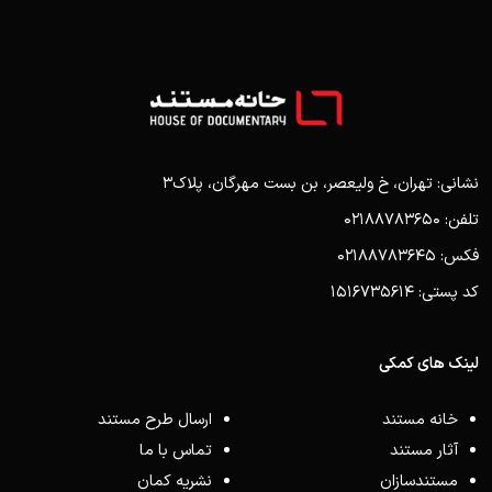
نشانی: تهران، خ ولیعصر، بن بست مهرگان، پلاک3
تلفن: 02188783650
فکس: 02188783645
کد پستی: 1516735614
لینک های کمکی
خانه مستند
ارسال طرح مستند
آثار مستند
تماس با ما
مستندسازان
نشریه کمان