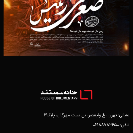
نشانی: تهران، خ ولیعصر، بن بست مهرگان، پلاک3
تلفن: 02188783650