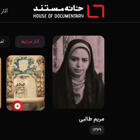
آثار
آثار مرتبط
آمو
مریم طالبی
1369