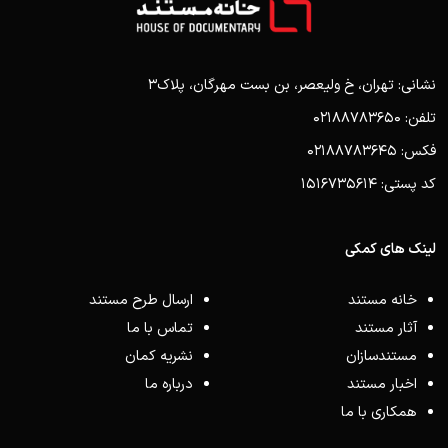
نشانی: تهران، خ ولیعصر، بن بست مهرگان، پلاک3
تلفن: 02188783650
فکس: 02188783645
کد پستی: 1516735614
لینک های کمکی
خانه مستند
ارسال طرح مستند
آثار مستند
تماس با ما
مستندسازان
نشریه کمان
اخبار مستند
درباره ما
همکاری با ما