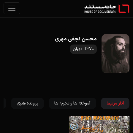
محسن نجفی مهری
1370- تهران
آثار مرتبط
آموخته ها و تجربه ها
پرونده هنری
ت