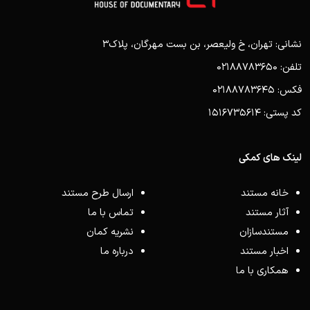
نشانی: تهران، خ ولیعصر، بن بست مهرگان، پلاک3
تلفن: 02188783650
فکس: 02188783645
کد پستی: 1516735614
لینک های کمکی
خانه مستند
ارسال طرح مستند
آثار مستند
تماس با ما
مستندسازان
نشریه کمان
اخبار مستند
درباره ما
همکاری با ما