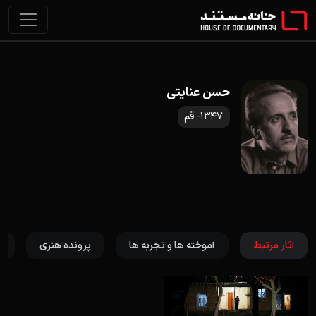
حسن عنایتی
1347- قم
آثار مرتبط
آموخته ها و تجربه ها
پرونده هنری
ت