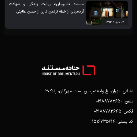
مستند «شیرجان» روایت زندگی و شهادت
آزادمردی از خطه ترکمن کاری از حسن عنایتی
۰۳ خرداد ۱۳۹۶
نشانی: تهران، خ ولیعصر، بن بست مهرگان، پلاک3
تلفن: 02188783650
فکس: 02188783645
کد پستی: 1516735614