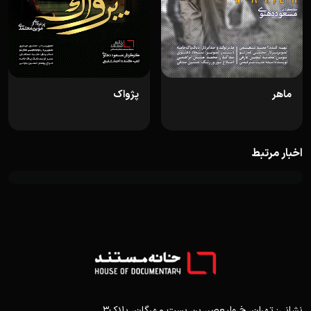
ماهر
پژواک
اخبار مرتبط
نشانی: تهران، خ ولیعصر، بن بست مهرگان، پلاک3